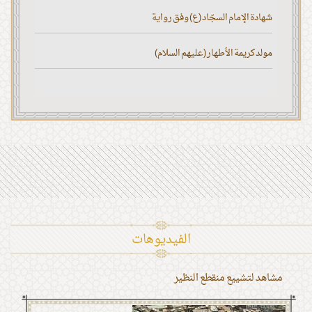
شهادة الإمام السجّاد (ع) وفق رواية
مولد كريمة الأطهار (عليهم السلام)
الفیدیوهات
مشاهد لتشييع منقطع النظير