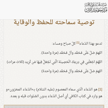
توصية سماحته للحفظ والوقاية
[1]
تدعو بهذا الدّعاء
كلّ صباح ومساء:
اللهمَ صَلّ عَلَى مُحَمَّد وآل مُحَمَّد (مرة واحدة).
اللهُمَ اجْعَلْنِي فِي دِرعِكَ الْحَصِينَة الَّتِي تَجْعَلُ فِيهَا مَن تُرِيد (ثلاث مرات)
اللهمَ صَلّ عَلَى مُحَمَّد وآل مُحَمَّد (مرة واحدة)
[1]
هو الدّعاء الّذي سماه المعصوم (عليه السّلام) بـ«الدّعاء المخزون»و
هو وارد في كتاب الكافي أي أصل الدّعاء بدون الصّلوات قبله و بعده.