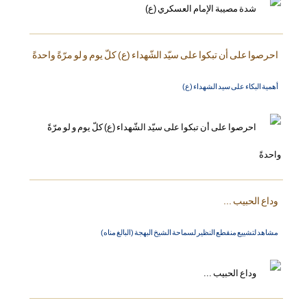
احرصوا على أن تبكوا على سيّد الشّهداء (ع) كلّ يوم و لو مرّةً واحدةً
أهمية البكاء على سيد الشهداء (ع)
وداع الحبيب ...
مشاهد لتشييع منقطع النظير لسماحة الشيخ البهجة (البالغ مناه)