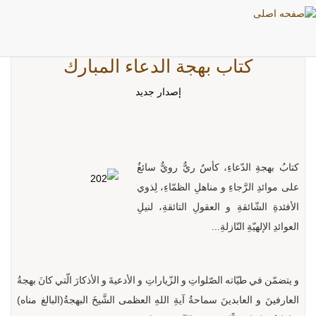
كتاب بهجة الدعاء المبارك
إصدار جديد
كتابُ بهجةِ الدّعاءِ، كأسٌ ريٌّ رويٌّ سائغٌ
على موائدِ الرَّجاءِ و مناهلِ الظمّاءِ، لِذوي
الأفئدةِ الشّائقةِ و العقولِ التائقةِ، لنيلِ
العوائدِ الإلهيّةِ النّازلةِ...
و يتضمّن في طيّاته الصّلواتِ و الزّياراتِ و الأدعيةَ و الأذكارَ الّتي كانَ بهجةُ
العارفينَ و العابدينَ سماحةُ آيةِ اللهِ العظمى الشَّيخَ البهجةُ(البالغ مناه)