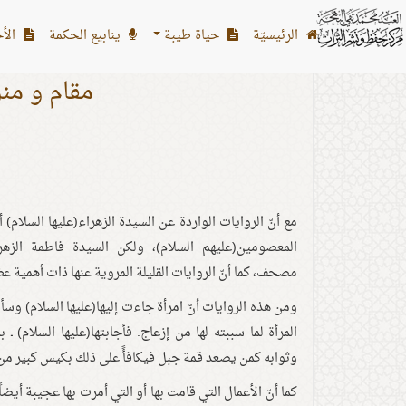
الرئیسیّة
حياة طيبة
ينابيع الحكمة
الأح
مقام و منز
مع أنّ الروايات الواردة عن السيدة الزهراء(عليها السلام) أق
المعصومين(عليهم السلام)، ولكن السيدة فاطمة الزهرا
مصحف، كما أنّ الروايات القليلة المروية عنها ذات أهمية ع
ومن هذه الروايات أنّ امرأة جاءت إليها(عليها السلام) وسأ
المرأة لما سببته لها من إزعاج. فأجابتها(عليها السلام) ـ بما
وثوابه كمن يصعد قمة جبل فيكافأً على ذلك بكيس كبير من
كما أنّ الأعمال التي قامت بها أو التي أمرت بها عجيبة أيضاً