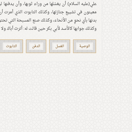
علي(عليه السلام) أن يغسّلها من وراء ثوبها، وأن يدفنها 
معينون في تشييع جنازتها، وكذلك التابوت الذي أمرت أن 
بدنها بأي نحوٍ من الأنحاء، وكذلك صنع المسبحة التي تحتوي
وكذلك جوابها كالأسد لأبي بكر حين قالت له: أترث أباك ولا أرث أ
الوصية
الغسل
الدفن
التابوت