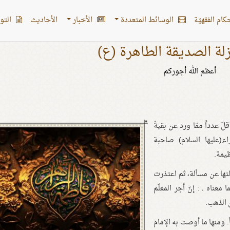
کام الفقهیّة
الوسائط المتعددة
الأخبار
الأحادیث
التو
لة الصديقة الطاهرة (ع)
أعظم الله أجوركم
لّ عدداً ممّا ورد عن بقيةّ
ء(عليها السلام) صاحبة
ظيمة.
لتها عن مسألة، ثم اعتذرت
 معناه ـ : إنّ أجر المعلّم
 الذهب.
. ومنها ما أوصت به الإمام