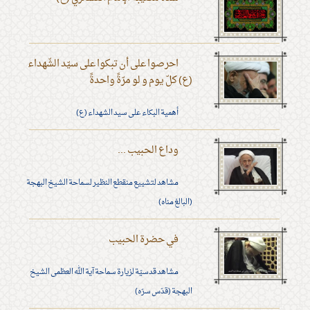
احرصوا على أن تبكوا على سيّد الشّهداء
(ع) كلّ يوم و لو مرّةً واحدةً
أهمية البكاء على سيد الشهداء (ع)
وداع الحبيب ...
مشاهد لتشييع منقطع النظير لسماحة الشيخ البهجة
(البالغ مناه)
في حضرة الحبيب
مشاهد قدسيّة لزيارة سماحة آية الله العظمى الشيخ
البهجة (قدّس سرّه)