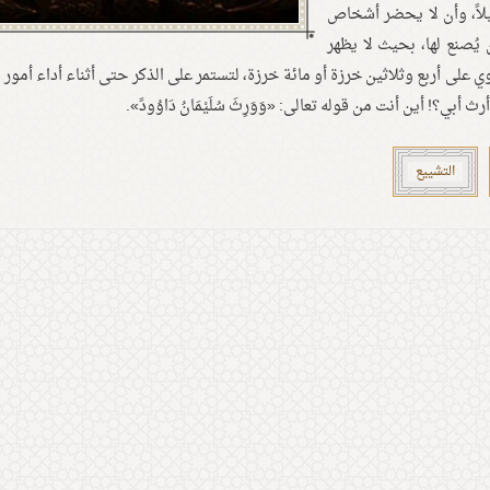
ليلاً، وأن لا يحضر أشخاص
يُصنع لها، بحيث لا يظهر
 على أربع وثلاثين خرزة أو مائة خرزة، لتستمر على الذكر حتى أثناء أداء أمور ا
بي؟! أين أنت من قوله تعالى: «وَوَرِثَ سُلَيْمَانُ دَاوُودََ».
التشييع