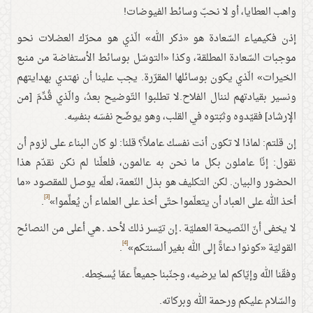
واهب العطايا، أو لا نحبّ وسائط الفيوضات!
إذن فكيمياء السّعادة هو «ذكر الله» الّذي هو محرّك العضلات نحو
موجبات السّعادة المطلقة، وكذا «التوسّل بوسائط الأستفاضة من منبع
الخيرات» الّذي يكون بوسائلها المقرّرة. يجب علينا أن نهتدي بهدايتهم
ونسير بقيادتهم لننال الفلاح.لا تطلبوا التّوضيح بعدُ، والّذي قُدِّمَ [من
الإرشاد] فقيّدوه وثبّتوه في القلب، وهو يوضّح نفسَه بنفسِه.
إن قلتم: لماذا لا تكون أنت نفسك عاملاً؟ قلنا: لو كان البناء على لزوم أن
نقول: إنّا عاملون بكل ما نحن به عالمون، فلعلّنا لم نكن نقدّم هذا
الحضور والبيان. لكن التكليف هو بذل النّعمة، لعلّه يوصل للمقصود «ما
[3]
أخذ الله على العباد أن يتعلّموا حتّى أخذ على العلماء أن يُعلِّموا»
.
لا يخفى أنّ النّصيحة العمليّة ـ إن تيّسر ذلك لأحد ـ هي أعلى من النصائح
[4]
القوليّة «كونوا دعاةً إلى الله بغير ألسنتكم»
.
وفقّنا الله وإيّاكم لما يرضيه، وجنّبنا جميعاً عمّا يُسخِطه.
والسّلام عليكم ورحمة الله وبركاته.