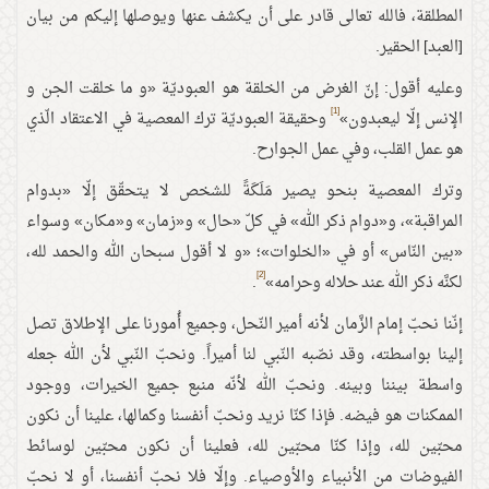
المطلقة، فالله تعالى قادر على أن يكشف عنها ويوصلها إليكم من بيان
[العبد] الحقير.
وعليه أقول: إنّ الغرض من الخلقة هو العبوديّة «و ما خلقت الجن و
[1]
الإنس إلّا ليعبدون»
وحقيقة العبوديّة ترك المعصية في الاعتقاد الّذي
هو عمل القلب، وفي عمل الجوارح.
وترك المعصية بنحو يصير مَلَكَةً للشخص لا يتحقّق إلّا «بدوام
المراقبة»، و«دوام ذكر الله» في كلّ «حال» و«زمان» و«مكان» وسواء
«بين النّاس» أو في «الخلوات»؛ «و لا أقول سبحان الله والحمد لله،
[2]
لكنَّه ذكر الله عند حلاله وحرامه»
.
إنّنا نحبّ إمام الزَّمان لأنه أمير النّحل، وجميع أُمورنا على الإطلاق تصل
إلينا بواسطته، وقد نصّبه النّبي لنا أميراً. ونحبّ النّبي لأن الله جعله
واسطة بيننا وبينه. ونحبّ الله لأنّه منبع جميع الخيرات، ووجود
الممكنات هو فيضه. فإذا كنّا نريد ونحبّ أنفسنا وكمالها، علينا أن نكون
محبّين لله، وإذا كنّا محبّين لله، فعلينا أن نكون محبّين لوسائط
الفيوضات من الأنبياء والأوصياء. وإلّا فلا نحبّ أنفسنا، أو لا نحبّ