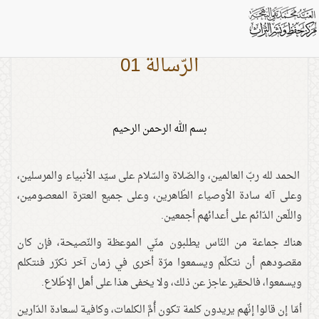
الرّسالة 01
بسم الله الرحمن الرحيم
الحمد لله ربّ العالمين، والصّلاة والسّلام على سيّد الأنبياء والمرسلين،
وعلى آله سادة الأوصياء الطّاهرين، وعلى جميع العترة المعصومين،
واللّعن الدّائم على أعدائهم أجمعين.
هناك جماعة من النّاس يطلبون منّي الموعظة والنّصيحة، فإن كان
مقصودهم أن نتكلّم ويسمعوا مرّة أخرى في زمان آخر نكرّر فنتكلم
ويسمعوا، فالحقير عاجز عن ذلك، ولا يخفى هذا على أهل الإطّلاع.
أمّا إن قالوا إنّهم يريدون كلمة تكون أُمَّ الكلمات، وكافية لسعادة الدّارين