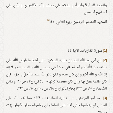
والحمد لله أولاً وآخراً، والصّلاة على محمّد وآله الطّاهرين، واللّعن على
أعدائهم أجمعين.
[5]
المشهد المقدس الرضوي ربيع الثاني ١٤٢٠
[1]
سورة الذاريات، الآية 56.
[2]
عن أبي عبدالله الصادق (عليه السلام): «من أشدّ ما فرض الله على
خلقه، ذكر الله كثيراً». ثم قال: «لا أعني سبحان الله و الحمد لله و لا إله
إلا الله و الله أكبر و إن كان منه، و لكن ذكر الله عند ما أحلّ و حرّم، فإن
كان طاعة عمل بها و إن كان معصية تركها». الكافي، ج٢ ، ص ٨٠؛ وسائل
الشّيعة، ج ١٥، ص ٢٥٢؛ بحار الأنوار، ج ٦٨، ص ٢٠٤؛ ج ٩٠، ص ١٦٣.
[3]
عن أميرالمؤمنين علي (عليه السلام) أنه قال: «ما أخذ الله على
الجهّال أن يتعلّموا حتّى أخذ على العلماء أن يعلّموا» بحار الأنوار، ج ٢،
ص ٧٨.