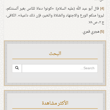
[4]
قال أبو عبد الله (عليه السلام): «كونوا دعاة للنّاس بغير ألسنتكم،
ليروا منكم الورع والاجتهاد والصّلاة والخير، فإن ذلك داعية». الكافی،
ج ٢، ص ٧٨.
[5]
هجري قمري.
البحث
الأكثر مشاهدة