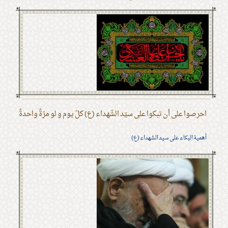
احرصوا على أن تبكوا على سيّد الشّهداء (ع) كلّ يوم و لو مرّةً واحدةً
أهمية البكاء على سيد الشهداء (ع)