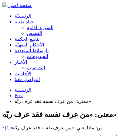
الرئیسیّة
حياة طيبة
السيرة الذاتية
القصص
ينابيع الحكمة
الأحکام الفقهیّة
الوسائط المتعددة
الفیدیوهات
الأخبار
الشائعات
الأحادیث
التواصل معنا
الرئيسية
Post
معنى: «من عرف نفسه فقد عرف ربّه»
معنى: «من عرف نفسه فقد عرف ربّه»
س: ماذا يعني: «من عرف نفسه فقد عرف ربّه»
[1]
؟