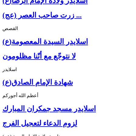
اسلايدر ولادة الإمام الرضا(ع)
زرت صاحب العصر (عج) ...
القصص
اسلايدر السيدة المعصومة(ع)
لا نتوجّع مع أنّنا مظلومون
اسلايدر
شهادة الإمام الصادق(ع)
أعظم الله أجوركم
اسلايدر مسجد جمكران المبارك
لزوم الدعاء لتعجيل الفرج