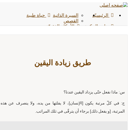
الرئیسیّة
السيرة الذاتية
حياة طيبة
القصص
ينابيع الحكمة
الأحکام الفقهیّة
الفیدیوهات
الوسائط المتعددة
الشائعات
الأخبار
الأحادیث
التواصل معنا
طريق زيادة اليقين
س: ماذا نفعل حتّى يزداد اليقين عندنا؟
ج: في كلّ مرتبة يكون [الإنسان]، لا يفلتها من يده، ولا ينصرف عن هذه
المرتبة، [و يفعل ذلك] برجاء أن يترقّى في تلك المراتب.