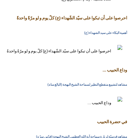
احرصوا على أن تبكوا على سيّد الشّهداء (ع) كلّ يوم و لو مرّةً واحدةً
أهمية البكاء على سيد الشهداء (ع)
وداع الحبيب ...
مشاهد لتشييع منقطع النظير لسماحة الشيخ البهجة (البالغ مناه)
في حضرة الحبيب
مشاهد قدسيّة لزيارة سماحة آية الله العظمى الشيخ البهجة (قدّس سرّه)