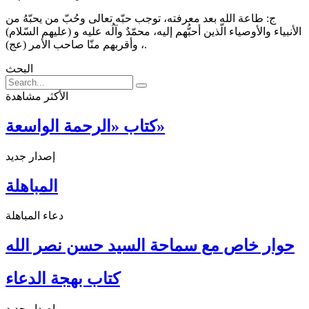
ج: طاعة الله بعد معرفته، توجب حبّه تعالى وحُبّ من يحبّهُ من
الأنبياء والأوصياء الّذين أحبُّهم إليه، محمّدٌ وآلُه عليه و (عليهم السّلام)
، وأقربهم منّا صاحب الأمر (عج).
البحث
الأكثر مشاهدة
كتاب «الرحمة الواسعة»
إصدار جديد
المباهلة
دعاء المباهلة
حوار خاص مع سماحة السيد حسن نصر الله
كتاب بهجة الدعاء
إصدار جديد