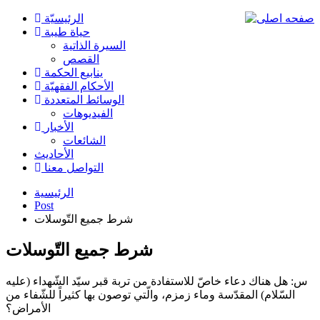
الرئیسیّة
حياة طيبة
السيرة الذاتية
القصص
ينابيع الحكمة
الأحکام الفقهیّة
الوسائط المتعددة
الفیدیوهات
الأخبار
الشائعات
الأحادیث
التواصل معنا
الرئيسية
Post
شرط جميع التّوسلات
شرط جميع التّوسلات
س: هل هناك دعاء خاصّ للاستفادة من تربة قبر سيّد الشّهداء (عليه
السّلام) المقدّسة وماء زمزم، والّتي توصون بها كثيراً للشّفاء من
الأمراض؟