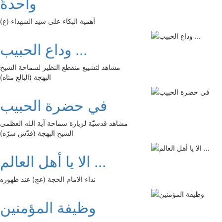
واحدةً
أهمية البكاء على سيد الشهداء (ع)
وداع الحبيب ...
مشاهد لتشييع منقطع النظير لسماحة الشيخ
البهجة (البالغ مناه)
في حضرة الحبيب
مشاهد قدسيّة لزيارة سماحة آية الله العظمى
الشيخ البهجة (قدّس سرّه)
الا يا أهل العالم ...
نداء الامام الحجة (عج) عند ظهوره
وظيفة المؤمنين