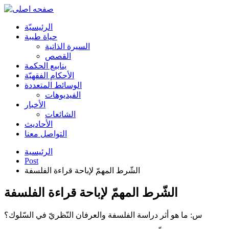
الرئیسیّة
حياة طيبة
السيرة الذاتية
القصص
ينابيع الحكمة
الأحکام الفقهیّة
الوسائط المتعددة
الفیدیوهات
الأخبار
الشائعات
الأحادیث
التواصل معنا
الرئيسية
Post
الشّرط المهمّ لإباحة قراءة الفلسفة
الشّرط المهمّ لإباحة قراءة الفلسفة
س: ما هو أثر دراسة الفلسفة والعرفان النّظريّ في السّلوك؟