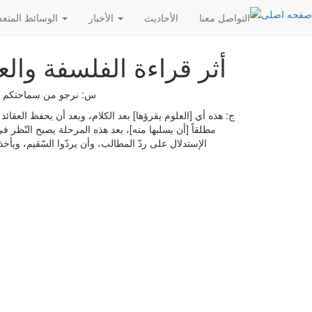
التواصل معنا
الأحادیث
الأخبار
الوسائط المتعددة
أثر قراءة الفلسفة والع
س: نرجو من سماحتكم أن تب
ج: هذه أي [العلوم يقرؤها] بعد الكلام، وبعد أن يحفظ العقائد
مطلقاً [أن يسلبها منه]، بعد هذه المرحلة يصبح النّظر في 
الإستدلال على ردّ المطالب، وأن يردّوا السّقيم، ويأخ