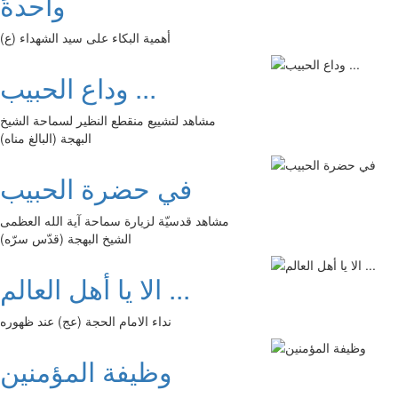
واحدةً
أهمية البكاء على سيد الشهداء (ع)
وداع الحبيب ...
مشاهد لتشييع منقطع النظير لسماحة الشيخ
البهجة (البالغ مناه)
في حضرة الحبيب
مشاهد قدسيّة لزيارة سماحة آية الله العظمى
الشيخ البهجة (قدّس سرّه)
الا يا أهل العالم ...
نداء الامام الحجة (عج) عند ظهوره
وظيفة المؤمنين