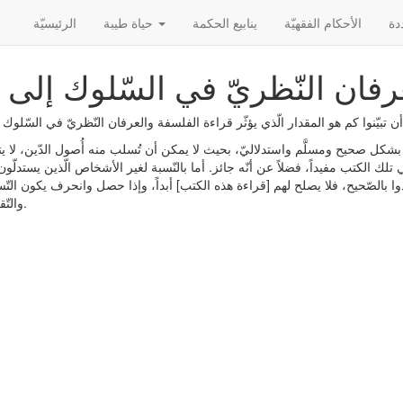
أثر قراءة الفلسفة وا
الأحکام الفقهیّة
ينابيع الحكمة
حياة طيبة
الرئیسیّة
رفان النّظريّ في السّلوك إلى ا
يّنوا كم هو المقدار الّذي يؤثّر قراءة الفلسفة والعرفان النّظريّ في السّلوك 
 بشكل صحيح ومسلَّم واستدلاليّ، بحيث لا يمكن أن تُسلب منه أُصول الدّين، لا ي
تلك الكتب مفيداً، فضلاً عن أنّه جائز. أما بالنّسبة لغير الأشخاص الّذين يستدلّو
ذوا بالصّحيح، فلا يصلح لهم [قراءة هذه الكتب] أبداً، وإذا حصل وانحرف يكون التّ
والتّقصير عليه.