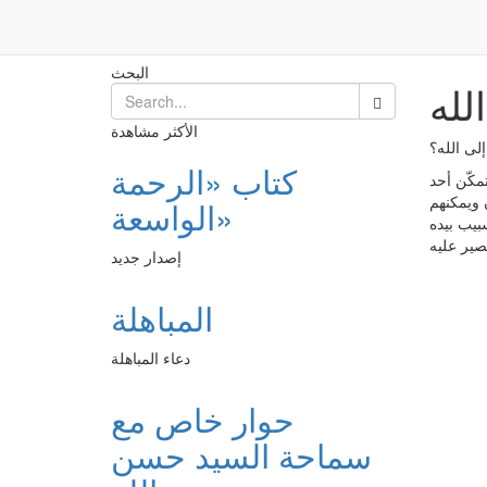
لعرفان النّظريّ في السّلوك إلى الله
Post
الرئيسية
البحث
لله
الأكثر مشاهدة
إلى الله؟
كتاب «الرحمة
تمكّن أحد
ن ويمكنهم
الواسعة»
سبيب بيده
إصدار جديد
المباهلة
دعاء المباهلة
حوار خاص مع
سماحة السيد حسن