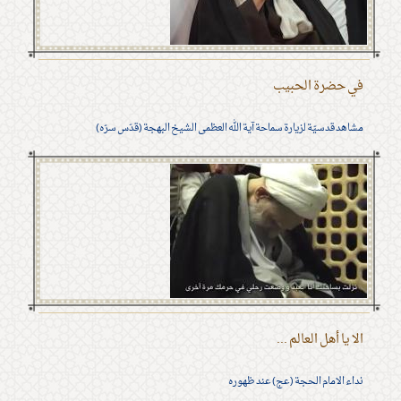
في حضرة الحبيب
مشاهد قدسيّة لزيارة سماحة آية الله العظمى الشيخ البهجة (قدّس سرّه)
الا يا أهل العالم ...
نداء الامام الحجة (عج) عند ظهوره