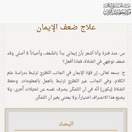
علاج ضعف الإيمان
س: منذ فترة وأنا أشعر بأنّ إيماني بدأ بالضّعف، وأحياناً لا أصلي وقد
ضعف توجّهي في الصّلاة، فماذا أفعل؟
ج: بسمه تعالى، إن قوّة الإيمان في الجانب النّظريّ ترتبط بدراسة علم
الكلام، وفي الجانب غير النّظريّ ترتبط بالعمل بالمعلومات. وحفظ
الصّلاة [يكون] أنّه في آن التّمكّن يصرف نفسه عن تخيّلات أُخرى، ولا
يضيّع هذا الانصراف اختياراً، ولا يعتني بغير آن التّمكّن.
البحث