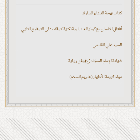
كتاب بهجة الدعاء المبارك
أفعال الانسان مع كونها اختيارية لكنها تتوقف على التوفيق الالهي
السيد علي القاضي
شهادة الإمام السجّاد (ع) وفق رواية
مولد كريمة الأطهار (عليهم السلام)