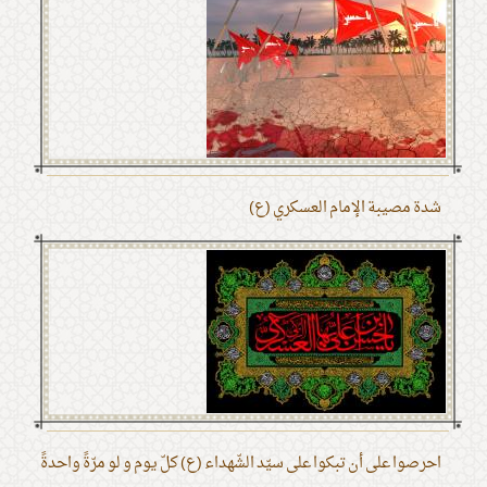
شدة مصيبة الإمام العسكري (ع)
احرصوا على أن تبكوا على سيّد الشّهداء (ع) كلّ يوم و لو مرّةً واحدةً