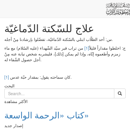
علاج للسّكتة الدّماغيّة
Post
الرئيسية
علاج للسّكتة الدّماغيّة
س: أحد الطلّاب ابتلي بالسّكتة الدّماغيّة، تفضّلوا بإرشادنا مِنْ أجله.
ج: اخلطوا مقداراً قليلاً
[1]
من تراب قبر سيّد الشّهداء (عليه السّلام) مع ماء
زمزم وأطعموه إيّاه، وإذا لم يمكن [ذلك]، فليشربه شخص نيابة عنه مِنْ
أجل حصول الشّفاء له.
كان سماحته يقول: بمقدار حبّة عدس.
[1]
البحث
الأكثر مشاهدة
كتاب «الرحمة الواسعة»
إصدار جديد