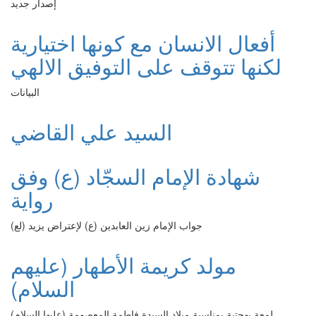
إصدار جديد
أفعال الانسان مع كونها اختيارية
لكنها تتوقف على التوفيق الالهي
البيانات
السيد علي القاضي
شهادة الإمام السجّاد (ع) وفق
رواية
جواب الإمام زين العابدين (ع) لإعتراض يزيد (لع)
مولد كريمة الأطهار (عليهم
السلام)
لمعة بهجتية بمناسبة ميلاد السيدة فاطمة المعصومة (عليها السلام)