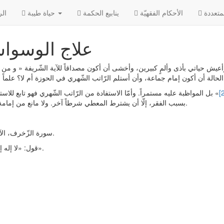
الأحکام الفقهیّة
ينابيع الحكمة
حياة طيبة
الر
علاج الوسواس
يش حياتي بأذى وألمٍ كبيرين، وأخشى أن أكون مصداقاً للآية الشّريفة « و من 
» بل المواظبة عليه مستمراً. وأمّا الاستفادة من الرّاتب الشّهري فهو تابع للاس
بسبب الفقر، إلّا أن يشترط المعطي شرطاً آخر. ولا مانع من إمامة الجماعة.
سورة الزّخرف، الآية ٣٦.
قول: «لا إله إلّا الله».