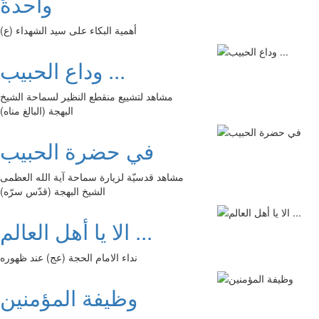
واحدةً
أهمية البكاء على سيد الشهداء (ع)
وداع الحبيب ...
مشاهد لتشييع منقطع النظير لسماحة الشيخ
البهجة (البالغ مناه)
في حضرة الحبيب
مشاهد قدسيّة لزيارة سماحة آية الله العظمى
الشيخ البهجة (قدّس سرّه)
الا يا أهل العالم ...
نداء الامام الحجة (عج) عند ظهوره
وظيفة المؤمنين