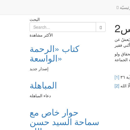
علاج الوسواس2
Post
الرئيسية
ئیسیّة
البحث
2
الأكثر مشاهدة
يَعشُ عن
كتاب «الرحمة
تحقاق ولو
الواسعة»
إصدار جديد
[1]
المباهلة
[2]
دعاء المباهلة
حوار خاص مع
سماحة السيد حسن