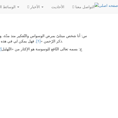
التواصل معنا
الأحادیث
الأخبار
الوسائط المتعددة
س: أنا شخص مبتلىً بمرض الوسواس والتّفكير منذ مدّة، وأع
. فهل يمكن لي في هذه الحالة أن أكون إمام جماعة، وأن أستلم الرّاتب الشّهري في الحوزة أم لا؟ علماً أنّني فقير.
ذكر الرّحمن »
[1]
ج: بسمه تعالى النّافع للوسوسة هو الإكثار من «التّهليل
[2]