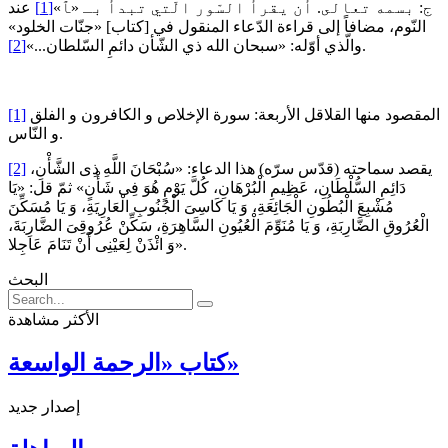
ج: بسمه تعالى. أن يقرأ السّور الّتي تبدأ بـ «ﭑ»
[1]
عند
النّوم، مضافاً إلى قراءة الدّعاء المنقول في [كتاب] «جنّات الخلود»
.
والّذي أوّله: «سبحان الله ذي الشّأن دائمِ السّلطان...»
[2]
المقصود منها القلاقل الأربعة: سورة الإخلاص و الكافرون و الفلق
[1]
و النّاس.
يقصد سماحته (قدّس سرّه) هذا الدعاء: «سُبْحَانَ اللَّهِ ذِی الشَّأْنِ،
[2]
دَائِمِ السُّلْطَانِ، عَظِیمِ الْبُرْهَانِ، كُلَّ یَوْمٍ هُوَ فِی شَأْنٍ» ثمّ قل: «یَا
مُشْبِعَ الْبُطُونِ الْجَائِعَةِ، وَ یَا كَاسِیَ الْجُنُوبِ الْعَارِیَةِ، وَ یَا مُسَكِّنَ
الْعُرُوقِ الضَّارِبَةِ، وَ یَا مُنَوِّمَ الْعُیُونِ السَّاهِرَةِ، سَكِّنْ عُرُوقِیَ الضَّارِبَةَ،
وَ ائْذَنْ لِعَیْنِی أَنْ تَنَامَ عَاجِلا».
البحث
الأكثر مشاهدة
كتاب «الرحمة الواسعة»
إصدار جديد