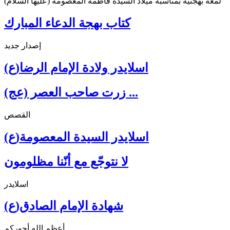
لمعة بهجتية بمناسبة ميلاد السيدة فاطمة المعصومة (عليها السلام)
كتاب بهجة الدعاء المبارك
إصدار جديد
اسلايدر ولادة الإمام الرضا(ع)
زرت صاحب العصر (عج) ...
القصص
اسلايدر السيدة المعصومة(ع)
لا نتوجّع مع أنّنا مظلومون
اسلايدر
شهادة الإمام الصادق(ع)
أعظم الله أجوركم