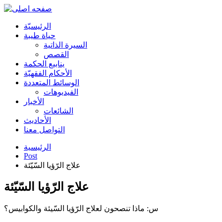
الرئیسیّة
حياة طيبة
السيرة الذاتية
القصص
ينابيع الحكمة
الأحکام الفقهیّة
الوسائط المتعددة
الفیدیوهات
الأخبار
الشائعات
الأحادیث
التواصل معنا
الرئيسية
Post
علاج الرّؤيا السّيّئة
علاج الرّؤيا السّيّئة
س: ماذا تنصحون لعلاج الرّؤيا السّيئة والكوابيس؟