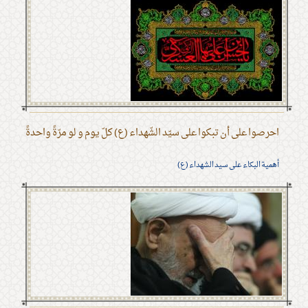
احرصوا على أن تبكوا على سيّد الشّهداء (ع) كلّ يوم و لو مرّةً واحدةً
أهمية البكاء على سيد الشهداء (ع)