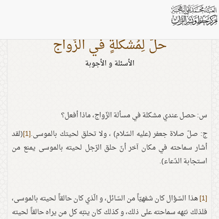
حلّ لِمُشكلةٍ في الزّواج
الأسئلة و الأجوبة
س: حصل عندي مشكلة في مسألة الزّواج، ماذا أفعل؟
ج: صلّ صلاة جعفر (عليه السّلام) ، ولا تحلق لحيتك بالموسى.
[1]
(لقد
أشار سماحته في مكان آخر أنّ حلق الرّجل لحيته بالموسى يمنع من
استجابة الدّعاء).
[1]
هذا السّؤال كان شفهيّاً من السّائل، و الّذي كان حالقاً لحيته بالموسى،
فلذلك نبّهه سماحته على ذلك، و كذلك كان ينبّه كل من يراه حالقاً لحيته