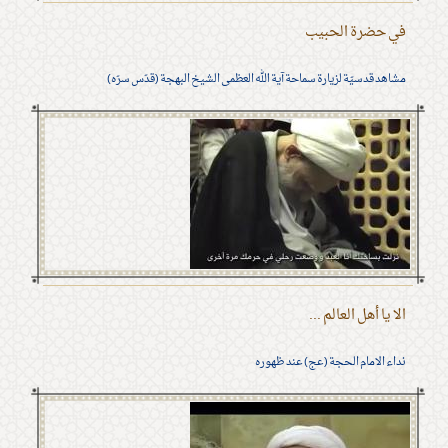
في حضرة الحبيب
مشاهد قدسيّة لزيارة سماحة آية الله العظمى الشيخ البهجة (قدّس سرّه)
الا يا أهل العالم ...
نداء الامام الحجة (عج) عند ظهوره