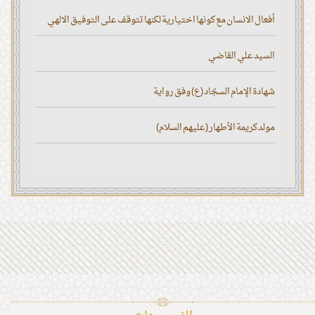
أفعال الانسان مع كونها اختيارية لكنها تتوقف على التوفيق الالهي
السيد علي القاضي
شهادة الإمام السجّاد (ع) وفق رواية
مولد كريمة الأطهار (عليهم السلام)