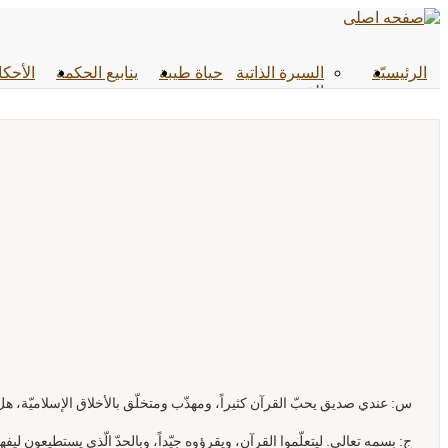
الرئیسیّة
السيرة الذاتية
حياة طيبة
ينابيع الحكمة
الأحکا
القصص
س: عندي صديق يحبّ القرآن كثيراً، ومهذّب ومتخلّق بالأخلاق الإسلاميّة، 
ج: بسمه تعالى. ليتعلّموا القرآن، ويقرؤوه جيّداً، وبالحدّ الّذي يستطيعون ليفه