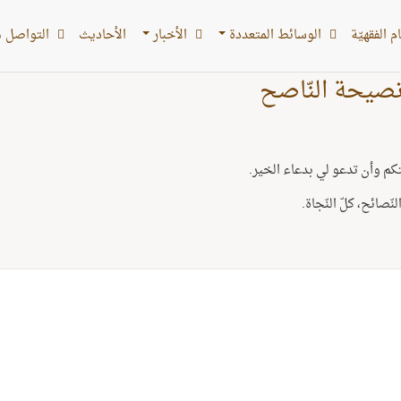
 الفقهیّة
الوسائط المتعددة
الأخبار
الأحادیث
التواصل م
صيحة النّاصح
م وأن تدعو لي بدعاء الخير.
ّصائح، كلّ النّجاة.