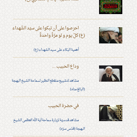
احرصوا على أن تبكوا على سيّد الشّهداء
(ع) كلّ يوم و لو مرّةً واحدةً
أهمية البكاء على سيد الشهداء (ع)
وداع الحبيب ...
مشاهد لتشييع منقطع النظير لسماحة الشيخ البهجة
(البالغ مناه)
في حضرة الحبيب
مشاهد قدسيّة لزيارة سماحة آية الله العظمى الشيخ
البهجة (قدّس سرّه)