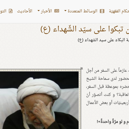
کام الفقهیّة
الوسائط المتعددة
الأخبار
الأحادیث
التو
تبكوا على سيّد الشّهداء (ع)
ة البكاء على سيد الشهداء (ع)
 عازماً على السفر من أجل
 بالحضور لدى سماحة الشيخ
محضره بموعظة قبل السفر،
اقبة؟ و كنت أتصوّر أنّ
أربعينيّات أو بعض الأعمال
و لو مرّةً واحدةً»!