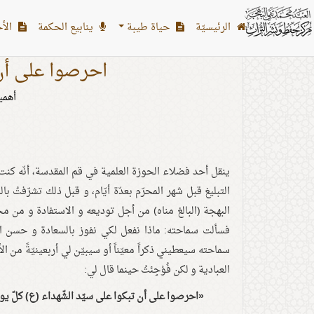
الرئیسیّة
حياة طيبة
ينابيع الحكمة
الأح
احرصوا على أن 
أهمي
ينقل أحد فضلاء الحوزة العلمية في قم المقدسة، أنّه كنت
التبليغ قبل شهر المحرّم بعدّة أيّام، و قبل ذلك تشرّفتُ
البهجة (البالغ مناه) من أجل توديعه و الاستفادة و من 
فسألت سماحته: ماذا نفعل لكي نفوز بالسعادة و حسن الع
سماحته سيعطيني ذكراً معيّناً أو سيبيّن لي أربعينيّةً من ال
العبادية و لكن فُوْجِئتُ حينما قال لي:
«احرصوا على أن تبكوا على سيّد الشّهداء (ع) كلّ يوم 