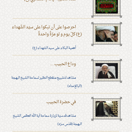
احرصوا على أن تبكوا على سيّد الشّهداء
(ع) كلّ يوم و لو مرّةً واحدةً
أهمية البكاء على سيد الشهداء (ع)
وداع الحبيب ...
مشاهد لتشييع منقطع النظير لسماحة الشيخ البهجة
(البالغ مناه)
في حضرة الحبيب
مشاهد قدسيّة لزيارة سماحة آية الله العظمى الشيخ
البهجة (قدّس سرّه)