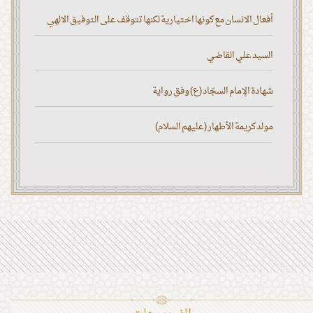
أفعال الانسان مع كونها اختيارية لكنها تتوقف على التوفيق الالهي
السيد علي القاضي
شهادة الإمام السجّاد (ع) وفق رواية
مولد كريمة الأطهار (عليهم السلام)