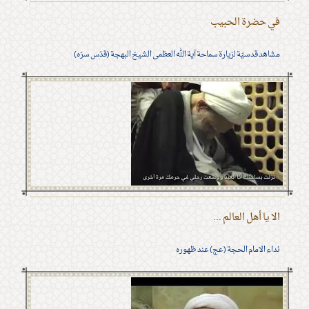
في حضرة الحبيب
مشاهد قدسيّة لزيارة سماحة آية الله العظمى الشيخ البهجة (قدّس سرّه)
الا يا أهل العالم ...
نداء الامام الحجة (عج) عند ظهوره