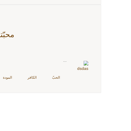
محبّت
...
الحبّ
الكافر
المودة