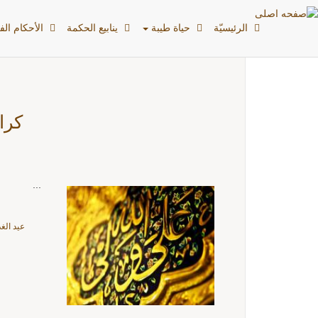
اشخاص: أميرالمؤمنين (
الرئیسیّة
حياة طيبة
ينابيع الحكمة
الأحکام الفق
كرام
...
عيد الغد