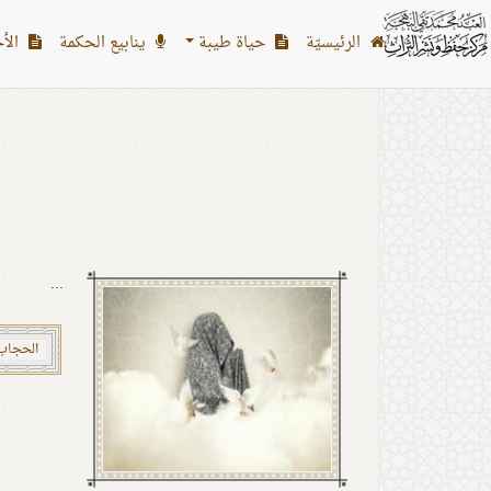
اشخاص: رضاخان
الرئیسیّة
حياة طيبة
ينابيع الحكمة
الأح
...
الحجاب