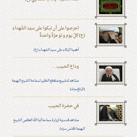
احرصوا على أن تبكوا على سيّد الشّهداء
(ع) كلّ يوم و لو مرّةً واحدةً
أهمية البكاء على سيد الشهداء (ع)
وداع الحبيب ...
مشاهد لتشييع منقطع النظير لسماحة الشيخ البهجة
(البالغ مناه)
في حضرة الحبيب
مشاهد قدسيّة لزيارة سماحة آية الله العظمى الشيخ
البهجة (قدّس سرّه)