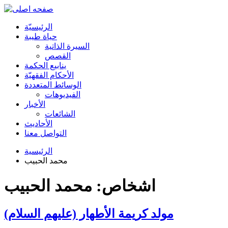
الرئیسیّة
حياة طيبة
السيرة الذاتية
القصص
ينابيع الحكمة
الأحکام الفقهیّة
الوسائط المتعددة
الفیدیوهات
الأخبار
الشائعات
الأحادیث
التواصل معنا
الرئيسية
محمد الحبيب
اشخاص: محمد الحبيب
مولد كريمة الأطهار (عليهم السلام)