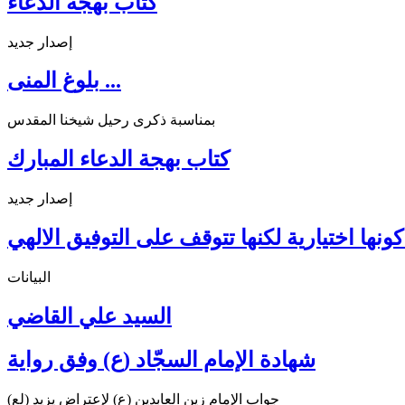
كتاب بهجة الدعاء
إصدار جديد
بلوغ المنى ...
بمناسبة ذكرى رحيل شيخنا المقدس
كتاب بهجة الدعاء المبارك
إصدار جديد
ونها اختيارية لكنها تتوقف على التوفيق الالهي
البيانات
السيد علي القاضي
شهادة الإمام السجّاد (ع) وفق رواية
جواب الإمام زين العابدين (ع) لإعتراض يزيد (لع)