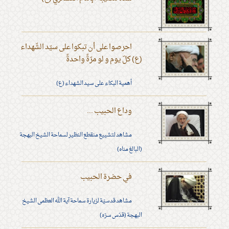
احرصوا على أن تبكوا على سيّد الشّهداء
(ع) كلّ يوم و لو مرّةً واحدةً
أهمية البكاء على سيد الشهداء (ع)
وداع الحبيب ...
مشاهد لتشييع منقطع النظير لسماحة الشيخ البهجة
(البالغ مناه)
في حضرة الحبيب
مشاهد قدسيّة لزيارة سماحة آية الله العظمى الشيخ
البهجة (قدّس سرّه)