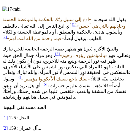
يقول الله سبحانه:
«ادع إلى سبيل ربّك بالحكمة والموعظة الحسنة
[1]
وجادلهم بالتي هي أحسن»
أي ادع الناس إلى الله تعالى باللطف
وبأسلوب هادئ، بالحكمة والمنطق، أو بالموعظة الحسنة والكلام
[2]
.
الطيب. ويقول أيضاً:
«فبما رحمة من الله لنت لهم»
والنبيّ الأكرم (ص) هو مَظهر صفة الرحمة الخاصة للحق تبارك
[3]
وتعالى: فهو
«بالمؤمنين رؤوف رحيم»
، وهو مرآة جمال الحق حيث
ظهر فيه نور الرحمة وشع منه للآخرين، دون أن يكون ذلك له
بالذات، فهو كالمرآة التي تعكس نور الشمس على الأشياء الأخرى،
فالمنعكس في الحقيقة نور الشمس لا نور المرآة. والله تبارك وتعالى
[4]
يخاطب نبيّه قائلاً:
«لعلّك باخع نفسك ألاّ يكونوا مؤمنين»
. ويقول
[5]
أيضاً:«فلا تذهب نفسك عليهم حسرات»
. أي هل تريد أن تزهق
نفسك من المشقة والتعب، فتقضي عليها من شده رحمتك ورأفتك
بالمؤمنين في سبيل هدايتهم وإرشادهم.
العبد محمد تقي البهجة
ـ النحل: 125.
[1]
ـ آل عمران: 159.
[2]