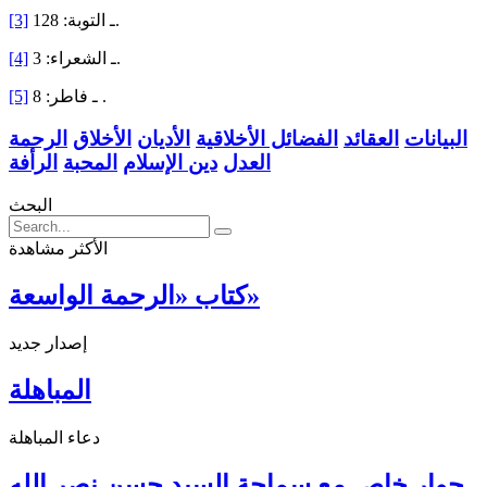
ـ التوبة: 128.
[3]
ـ الشعراء: 3.
[4]
ـ فاطر: 8 .
[5]
البيانات
العقائد
الفضائل الأخلاقية
الأديان
الأخلاق
الرحمة
العدل
دين الإسلام
المحبة
الرأفة
البحث
الأكثر مشاهدة
كتاب «الرحمة الواسعة»
إصدار جديد
المباهلة
دعاء المباهلة
حوار خاص مع سماحة السيد حسن نصر الله