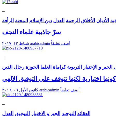
...
ية
الأديان
الأخلاق
الرحمة
العدل
دين الإسلام
المحبة
الرأفة
سرّ جاذبية علماء النجف
أضف تعليقاً
arabicadmin
شباط ١٢, ٢٠١٧
...
ل
الجبر و الإختيار
التربوية
كراماة العلما
الحوزة
رجال الدين
ونها اختيارية لكنها تتوقف على التوفيق الالهي
أضف تعليقاً
arabicadmin
كانون الأول ٠٦, ٢٠١٦
...
العقائد
التوحيد
الجبر و الاختيار
التوفيق
العدل