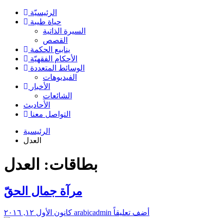
الرئیسیّة
حياة طيبة
السيرة الذاتية
القصص
ينابيع الحكمة
الأحکام الفقهیّة
الوسائط المتعددة
الفیدیوهات
الأخبار
الشائعات
الأحادیث
التواصل معنا
الرئيسية
العدل
بطاقات: العدل
مرآة جمال الحقّ
أضف تعليقاً
arabicadmin
كانون الأول ١٢, ٢٠١٦