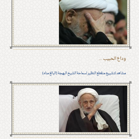
وداع الحبيب ...
مشاهد لتشييع منقطع النظير لسماحة الشيخ البهجة (البالغ مناه)