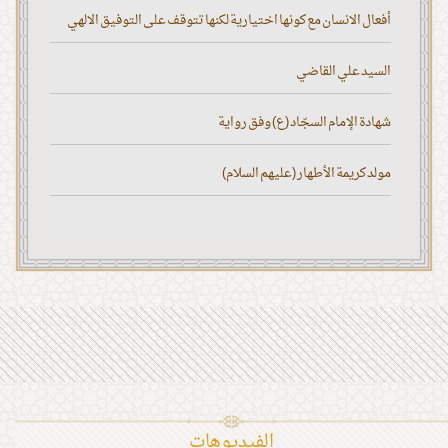
أفعال الانسان مع كونها اختيارية لكنها تتوقف على التوفيق الالهي
السيد علي القاضي
شهادة الإمام السجّاد (ع) وفق رواية
مولد كريمة الأطهار (عليهم السلام)
الفیدیوهات