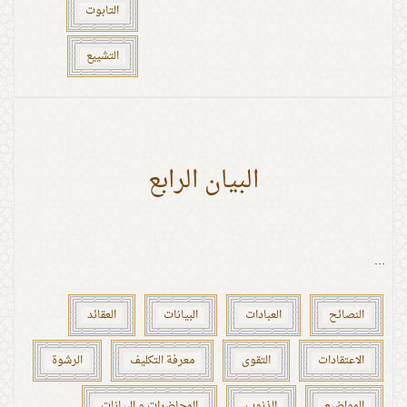
التابوت
التشييع
البيان الرابع
...
النصائح
العبادات
البيانات
العقائد
الاعتقادات
التقوى
معرفة التكليف
الرشوة
المواضيع
الذنوب
المحاضرات و البيانات