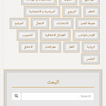
التعلم
التربوي
السياسية و الاجتماعية
معرفة العدو
الانتخابات
الاعمال
المرشح
القيام بالواجب
الفضائل الاخلاقية
التصويب
الرواية
الكفار
علم الامام
الاخلاق
الجليس
البحث