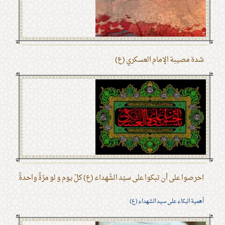
شدة مصيبة الإمام العسكري (ع)
احرصوا على أن تبكوا على سيّد الشّهداء (ع) كلّ يوم و لو مرّةً واحدةً
أهمية البكاء على سيد الشهداء (ع)