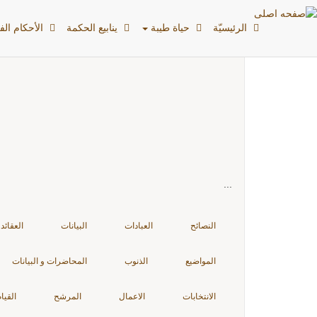
بطاقات: المواضيع
الرئیسیّة
حياة طيبة
ينابيع الحكمة
الأحکام الفق
...
النصائح
العبادات
البيانات
العقائد
المواضيع
الذنوب
المحاضرات و البيانات
الانتخابات
الاعمال
المرشح
القيا