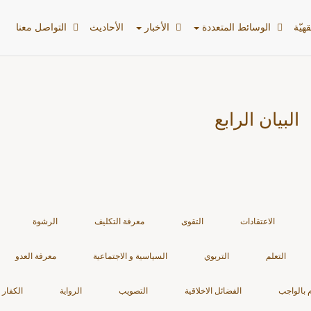
هیّة
الوسائط المتعددة
الأخبار
الأحادیث
التواصل معنا
البيان الرابع
الاعتقادات
التقوى
معرفة التكليف
الرشوة
التعلم
التربوي
السياسية و الاجتماعية
معرفة العدو
م بالواجب
الفضائل الاخلاقية
التصويب
الرواية
الكفار