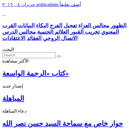
أضف تعليقاً
arabicadmin
حزيران ٠٤, ٢٠١٦
...
الظهور
مجالس العزاء
تعجيل الفرج
البكاء
البيانات
القرب
المعنوي
تخريب القبور
العلائم الحتمية
مجالس الدرس
الاتصال الروحي
العقائد
الاعتقادات
البحث
الأكثر مشاهدة
كتاب «الرحمة الواسعة»
إصدار جديد
المباهلة
دعاء المباهلة
حوار خاص مع سماحة السيد حسن نصر الله