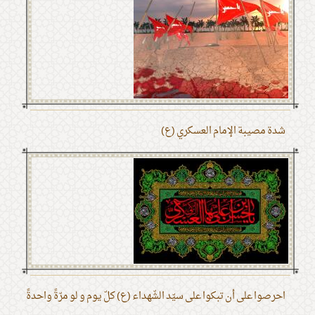
شدة مصيبة الإمام العسكري (ع)
احرصوا على أن تبكوا على سيّد الشّهداء (ع) كلّ يوم و لو مرّةً واحدةً