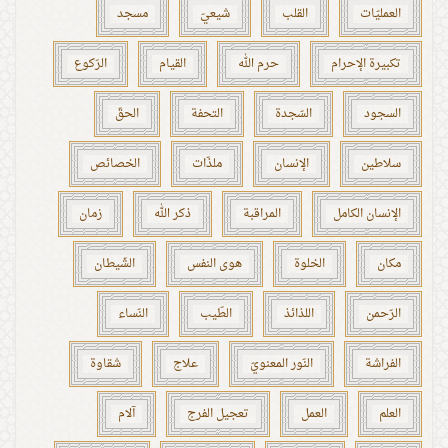
العمليّات
القلب
شيعيّ
مسجد
تكبيرة الإحرام
حرم الله
القيام
الرّكوع
السجود
السّجدة
التحفة
الحقّ
سلاطين
الإنسان
ملذّات
الخصائص
الإنسان الكامل
المراقبة
ذكر الله
زمان
مكان
الخلوة
هوى النفس
الشّيطان
الرّحمن
اللذائذ
الطّيب
النّساء
الفراشة
النّور المعنويّ
علاج
شقاوة
العلم
العمل
تعجيل الفرج
آلام