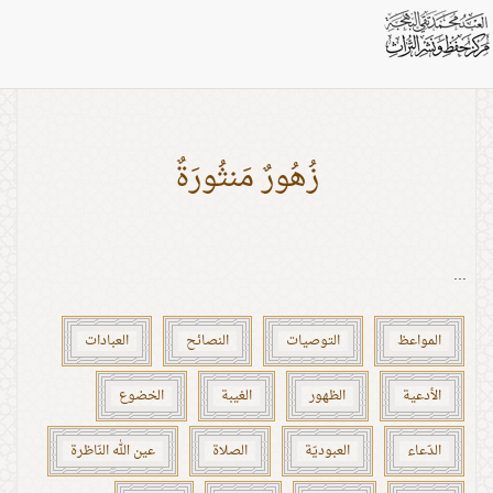
اشخاص: الحجة
زُهُورٌ مَنثُورَةٌ
...
المواعظ
التوصيات
النصائح
العبادات
الأدعية
الظهور
الغيبة
الخضوع
الدّعاء
العبوديّة
الصلاة
عين الله النّاظرة