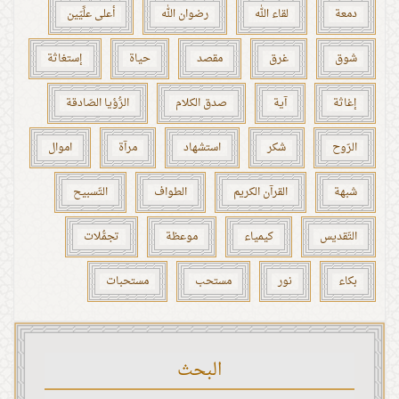
دمعة
لقاء الله
رضوان الله
أعلى علِّيّين
شوق
غرق
مقصد
حياة
إستغاثة
إغاثة
آية
صدق الكلام
الرُّؤيا الصّادقة
الرّوح
شكر
استشهاد
مرآة
اموال
شبهة
القرآن الكريم
الطواف
التّسبيح
التّقديس
كيمياء
موعظة
تجمُّلات
بكاء
نور
مستحب
مستحبات
البحث