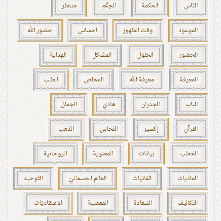
النّاس
الحكمة
الحِكَم
منتطر
الموعود
وقت الظهور
احساس
حضور الله
الحضور
الحلول
المشاكل
الهداية
المعرفة
معرفة الله
المخلص
الطلب
الباب
الجدران
هادي
الجمال
القرآن
إكسير
النّحاس
الذهب
الخطب
بيانات
المعنوية
الروحانية
الماديات
الفانيات
العالم الجسمانيّ
التّوحيد
التّكاليف
السّعادة
المعصية
الاعتقاديّات