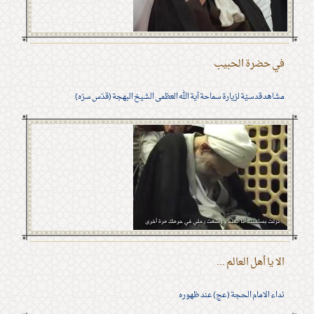
في حضرة الحبيب
مشاهد قدسيّة لزيارة سماحة آية الله العظمى الشيخ البهجة (قدّس سرّه)
الا يا أهل العالم ...
نداء الامام الحجة (عج) عند ظهوره