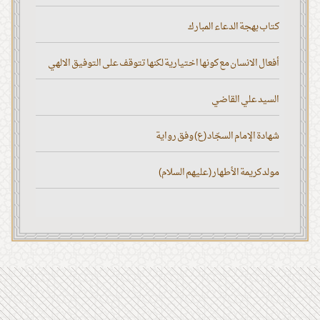
كتاب بهجة الدعاء المبارك
أفعال الانسان مع كونها اختيارية لكنها تتوقف على التوفيق الالهي
السيد علي القاضي
شهادة الإمام السجّاد (ع) وفق رواية
مولد كريمة الأطهار (عليهم السلام)