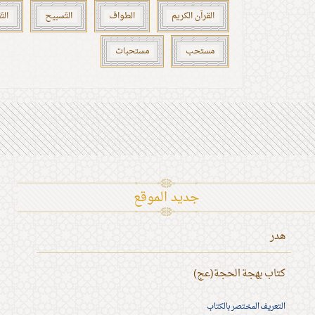
القرآن الكريم
الطواف
التّسبيح
الت
مستحب
مستحبات
جديد الموقع
هدر
كتاب بهجة الحجة(عج)
التعريف المختصر بالكتاب