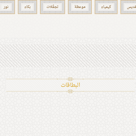
ّقديس
كيمياء
موعظة
تجمُّلات
بكاء
نور
البطاقات