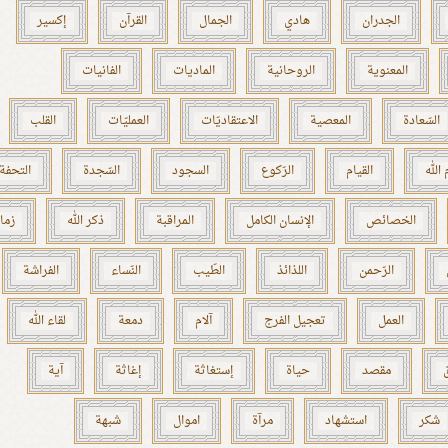
الجدران
هادي
الجمال
القرآن
إكسير
المعنوية
الروحانية
الماديات
الفانيات
السّعادة
المعصية
الاعتقاديّات
العمليّات
القلب
الله
القيام
الرّكوع
السجود
السّجدة
التحفة
الخصائص
الإنسان الكامل
المراقبة
ذكر الله
زما
الرّحمن
اللذائذ
الطّيب
النّساء
الفراشة
العمل
تعجيل الفرج
آلام
دمعة
لقاء الله
مقصد
حياة
إستغاثة
إغاثة
آية
شكر
استشهاد
مرآة
اموال
شبهة