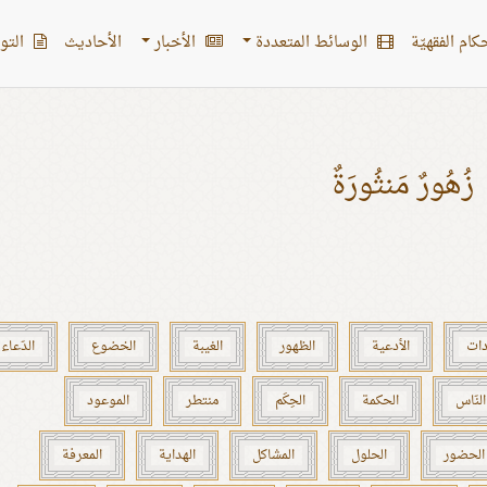
کام الفقهیّة
الوسائط المتعددة
الأخبار
الأحادیث
التو
زُهُورٌ مَنثُورَةٌ
دات
الأدعية
الظهور
الغيبة
الخضوع
الدّعاء
النّاس
الحكمة
الحِكَم
منتطر
الموعود
الحضور
الحلول
المشاكل
الهداية
المعرفة