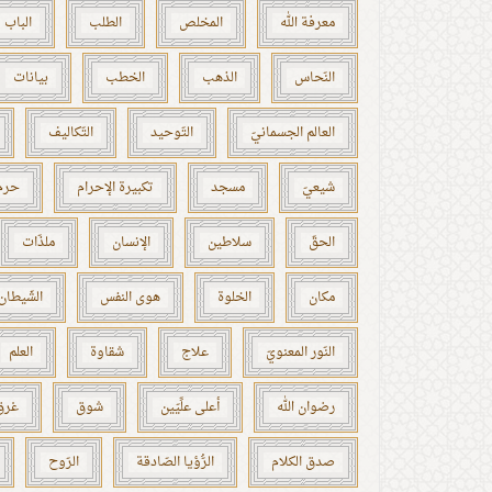
معرفة الله
المخلص
الطلب
الباب
النّحاس
الذهب
الخطب
بيانات
العالم الجسمانيّ
التّوحيد
التّكاليف
شيعيّ
مسجد
تكبيرة الإحرام
حرم 
الحقّ
سلاطين
الإنسان
ملذّات
مكان
الخلوة
هوى النفس
الشّيطان
النّور المعنويّ
علاج
شقاوة
العلم
رضوان الله
أعلى علِّيّين
شوق
غرق
صدق الكلام
الرُّؤيا الصّادقة
الرّوح