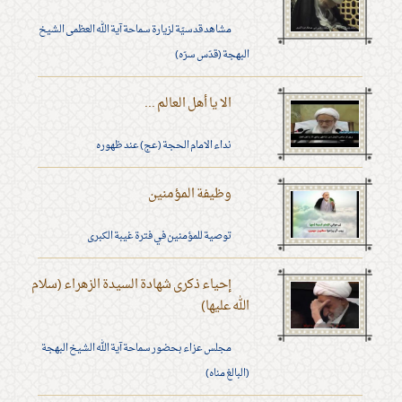
مشاهد قدسيّة لزيارة سماحة آية الله العظمى الشيخ
البهجة (قدّس سرّه)
الا يا أهل العالم ...
نداء الامام الحجة (عج) عند ظهوره
وظيفة المؤمنين
توصية للمؤمنين في فترة غيبة الكبرى
إحياء ذكرى شهادة السيدة الزهراء (سلام
الله عليها)
مجلس عزاء بحضور سماحة آية الله الشيخ البهجة
(البالغ مناه)