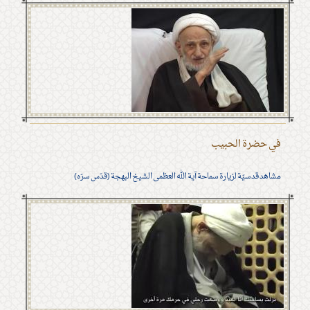
في حضرة الحبيب
مشاهد قدسيّة لزيارة سماحة آية الله العظمى الشيخ البهجة (قدّس سرّه)