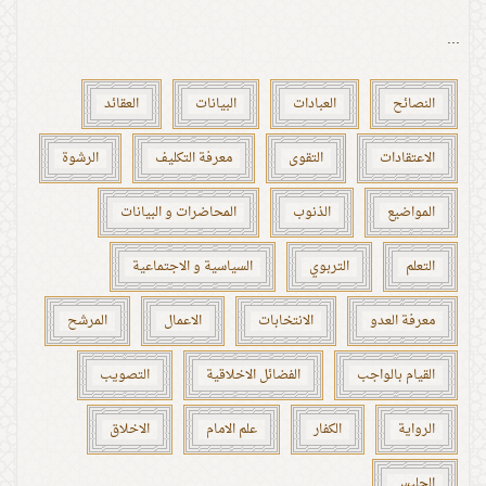
...
النصائح
العبادات
البيانات
العقائد
الاعتقادات
التقوى
معرفة التكليف
الرشوة
المواضيع
الذنوب
المحاضرات و البيانات
التعلم
التربوي
السياسية و الاجتماعية
معرفة العدو
الانتخابات
الاعمال
المرشح
القيام بالواجب
الفضائل الاخلاقية
التصويب
الرواية
الكفار
علم الامام
الاخلاق
الجليس