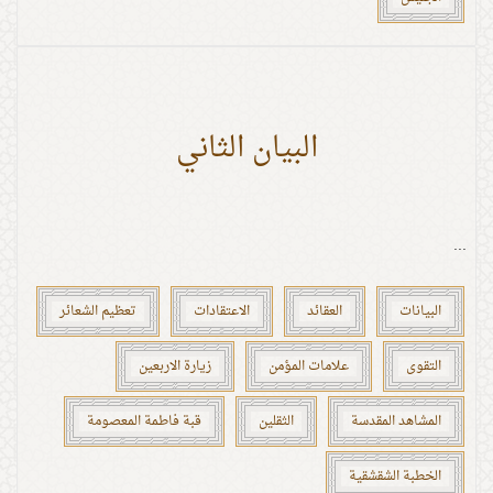
البيان الثاني
...
البيانات
العقائد
الاعتقادات
تعظيم الشعائر
التقوى
علامات المؤمن
زيارة الاربعين
المشاهد المقدسة
الثقلين
قبة فاطمة المعصومة
الخطبة الشقشقية