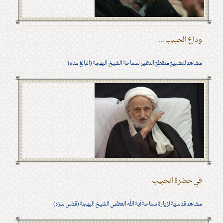
وداع الحبيب ...
مشاهد لتشييع منقطع النظير لسماحة الشيخ البهجة (البالغ مناه)
في حضرة الحبيب
مشاهد قدسيّة لزيارة سماحة آية الله العظمى الشيخ البهجة (قدّس سرّه)