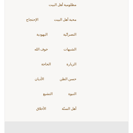
مظلومية أهل البيت
محبة أهل البيت
الإحتجاج
النصرانّية
اليهودية
الشبهات
خوف الله
الزيارة
الحاجة
حسن الظن
الأديان
النبوة
التشيع
أهل السنّة
الأخلاق