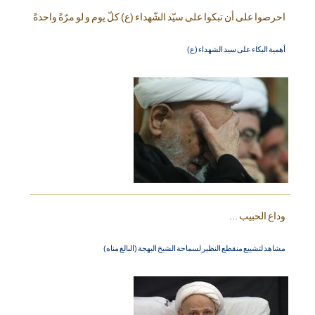
احرصوا على أن تبكوا على سيّد الشّهداء (ع) كلّ يوم و لو مرّةً واحدةً
أهمية البكاء على سيد الشهداء (ع)
وداع الحبيب ...
مشاهد لتشييع منقطع النظير لسماحة الشيخ البهجة (البالغ مناه)