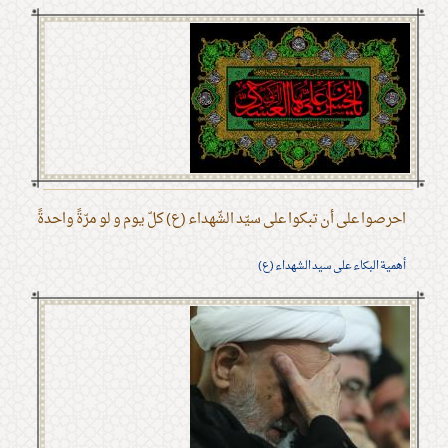
احرصوا على أن تبكوا على سيّد الشّهداء (ع) كلّ يوم و لو مرّةً واحدةً
أهمية البكاء على سيد الشهداء (ع)