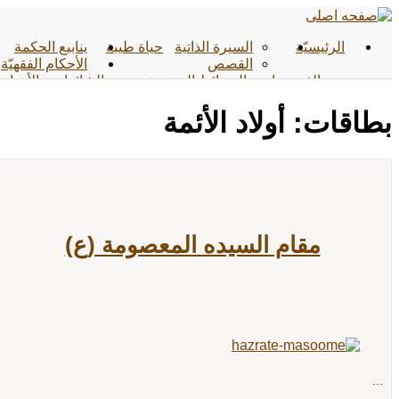
الرئیسیّة
السيرة الذاتية
حياة طيبة
ينابيع الحكمة
القصص
الأحکام الفقهیّة
الفیدیوهات
الوسائط المتعددة
الشائعات
الأخبار
الأحادیث
التواصل معنا
بطاقات: أولاد الأئمة
مقام السيده المعصومة (ع)
...