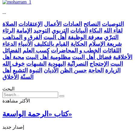
...
التوصيات
النصائح
العبادات
الأعمال
الإعتقادات
الصلاة
لقاء الله
البكاء
البيانات
التربوي
التوحيد
الإمامة
الرثاء
التبرّي
معرفة الوظيفة
أهل البيت
الفرق و المذاهب
شريعة الإسلام
الحكاية
القيام بالتكليف
الأنبياء
الدعاء
اللقائات
الخطب و المحاضرات
كسب العلم
الفضائل
الأخلاقية
فضائل أهل البيت
مظلومية أهل البيت
محبة أهل
البيت
الإحتجاج
النصرانّية
اليهودية
الشبهات
خوف الله
الزيارة
الحاجة
حسن الظن
الأديان
النبوة
التشيع
أهل
السنّة
الأخلاق
البحث
الأكثر مشاهدة
كتاب «الرحمة الواسعة»
إصدار جديد