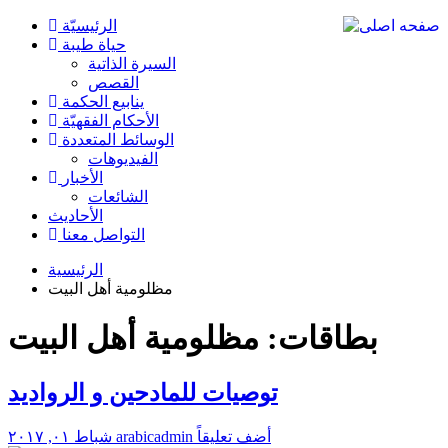
الرئیسیّة
حياة طيبة
السيرة الذاتية
القصص
ينابيع الحكمة
الأحکام الفقهیّة
الوسائط المتعددة
الفیدیوهات
الأخبار
الشائعات
الأحادیث
التواصل معنا
الرئيسية
مظلومية أهل البيت
بطاقات: مظلومية أهل البيت
توصيات للمادحين و الرواديد
أضف تعليقاً
arabicadmin
شباط ٠١, ٢٠١٧