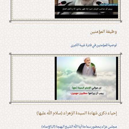
وظيفة المؤمنين
توصية للمؤمنين في فترة غيبة الكبرى
إحياء ذكرى شهادة السيدة الزهراء (سلام الله عليها)
مجلس عزاء بحضور سماحة آية الله الشيخ البهجة (البالغ مناه)