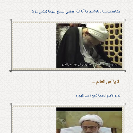
مشاهد قدسيّة لزيارة سماحة آية الله العظمى الشيخ البهجة (قدّس سرّه)
الا يا أهل العالم ...
نداء الامام الحجة (عج) عند ظهوره