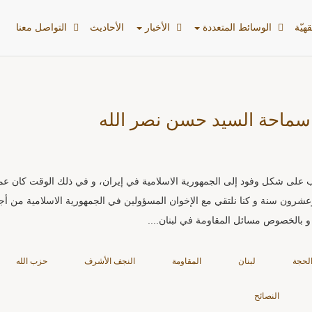
هیّة
الوسائط المتعددة
الأخبار
الأحادیث
التواصل معنا
سماحة السيد حسن نصر الله
يباً، كنّا نذهب على شكل وفود إلى الجمهورية الاسلامية في إيران، و في ذلك الوقت كان 
ون سنة و كنا نلتقي مع الإخوان المسؤولين في الجمهورية الاسلامية من أج
و بالخصوص مسائل المقاومة في لبنان....
الحجة
لبنان
المقاومة
النجف الأشرف
حزب الله
النصائح