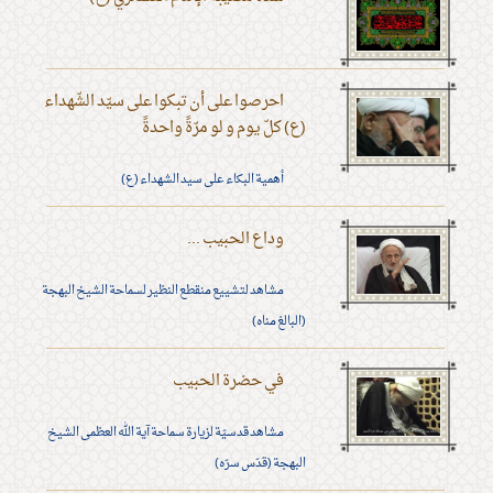
احرصوا على أن تبكوا على سيّد الشّهداء
(ع) كلّ يوم و لو مرّةً واحدةً
أهمية البكاء على سيد الشهداء (ع)
وداع الحبيب ...
مشاهد لتشييع منقطع النظير لسماحة الشيخ البهجة
(البالغ مناه)
في حضرة الحبيب
مشاهد قدسيّة لزيارة سماحة آية الله العظمى الشيخ
البهجة (قدّس سرّه)