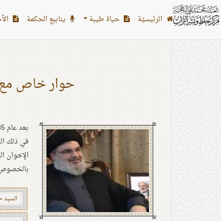
بطاقات: النجف الأشرف
الرئیسیّة
حياة طيبة
ينابيع الحكمة
الأح
حوار خاص مع 
في ذلك ال
الإخوان ا
بالخصوص م
السيد ح